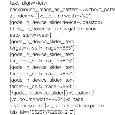
text_align=»left»
background_image_as_pattern=»without_patt
z_index=»»][vc_column width=»1/2″]
[qode_in_device_slider device=»desktop»
titles_on_hover=»no» navigation=»no»
auto_start=»yes»]
[qode_in_device_slider_item
target=»_self» image=»865″]
[qode_in_device_slider_item
target=»_self» image=»895″]
[qode_in_device_slider_item
target=»_self» image=»897″]
[qode_in_device_slider_item
target=»_self» image=»898″]
[/qode_in_device_slider][/vc_column]
[vc_column width=»1/2″][vc_tabs
style=»boxed»][vc_tab title=»Descripción»
tab_id=»1552574792928-2-2″]