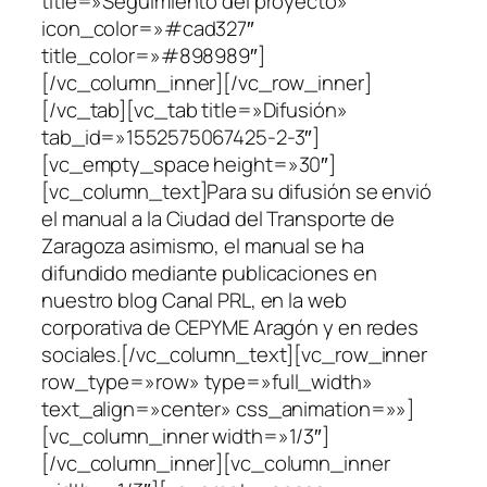
title=»Seguimiento del proyecto»
icon_color=»#cad327″
title_color=»#898989″]
[/vc_column_inner][/vc_row_inner]
[/vc_tab][vc_tab title=»Difusión»
tab_id=»1552575067425-2-3″]
[vc_empty_space height=»30″]
[vc_column_text]Para su difusión se envió
el manual a la Ciudad del Transporte de
Zaragoza asimismo, el manual se ha
difundido mediante publicaciones en
nuestro blog Canal PRL, en la web
corporativa de CEPYME Aragón y en redes
sociales.[/vc_column_text][vc_row_inner
row_type=»row» type=»full_width»
text_align=»center» css_animation=»»]
[vc_column_inner width=»1/3″]
[/vc_column_inner][vc_column_inner