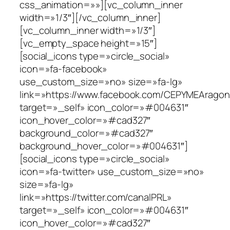
css_animation=»»][vc_column_inner
width=»1/3″][/vc_column_inner]
[vc_column_inner width=»1/3″]
[vc_empty_space height=»15″]
[social_icons type=»circle_social»
icon=»fa-facebook»
use_custom_size=»no» size=»fa-lg»
link=»https://www.facebook.com/CEPYMEAragon
target=»_self» icon_color=»#004631″
icon_hover_color=»#cad327″
background_color=»#cad327″
background_hover_color=»#004631″]
[social_icons type=»circle_social»
icon=»fa-twitter» use_custom_size=»no»
size=»fa-lg»
link=»https://twitter.com/canalPRL»
target=»_self» icon_color=»#004631″
icon_hover_color=»#cad327″