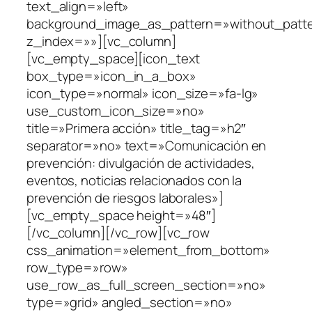
text_align=»left»
background_image_as_pattern=»without_patt
z_index=»»][vc_column]
[vc_empty_space][icon_text
box_type=»icon_in_a_box»
icon_type=»normal» icon_size=»fa-lg»
use_custom_icon_size=»no»
title=»Primera acción» title_tag=»h2″
separator=»no» text=»Comunicación en
prevención: divulgación de actividades,
eventos, noticias relacionados con la
prevención de riesgos laborales»]
[vc_empty_space height=»48″]
[/vc_column][/vc_row][vc_row
css_animation=»element_from_bottom»
row_type=»row»
use_row_as_full_screen_section=»no»
type=»grid» angled_section=»no»