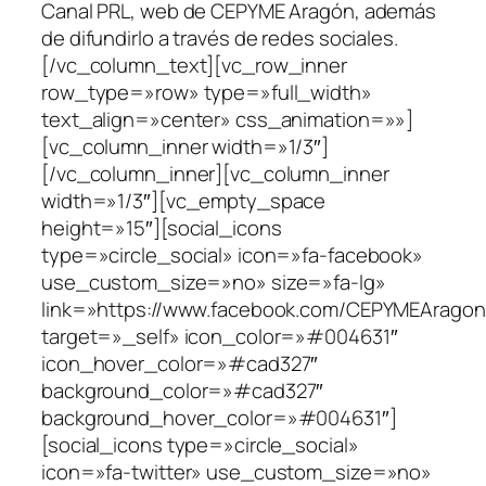
Canal PRL, web de CEPYME Aragón, además
de difundirlo a través de redes sociales.
[/vc_column_text][vc_row_inner
row_type=»row» type=»full_width»
text_align=»center» css_animation=»»]
[vc_column_inner width=»1/3″]
[/vc_column_inner][vc_column_inner
width=»1/3″][vc_empty_space
height=»15″][social_icons
type=»circle_social» icon=»fa-facebook»
use_custom_size=»no» size=»fa-lg»
link=»https://www.facebook.com/CEPYMEAragon
target=»_self» icon_color=»#004631″
icon_hover_color=»#cad327″
background_color=»#cad327″
background_hover_color=»#004631″]
[social_icons type=»circle_social»
icon=»fa-twitter» use_custom_size=»no»