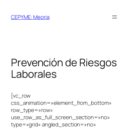
Saltar
al
CEPYME: Meoria
contenido
Prevención de Riesgos
Laborales
[vc_row
css_animation=»element_from_bottom»
row_type=»row»
use_row_as_full_screen_section=»no»
type=»grid» angled_section=»no»