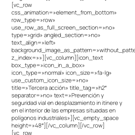
[vc_row
css_animation=»element_from_bottom»
row_type=»row»
use_row_as_full_screen_section=»no»
type=»grid» angled_section=»no»
text_align=»left»
background_image_as_pattern=»without_patt
z_index=»»][vc_column][icon_text
box_type=»icon_in_a_box»
icon_type=»normal» icon_size=»fa-lg»
use_custom_icon_size=»no»
title=»Tercera acción» title_tag=»h2″
separator=»no» text=»Prevención y
seguridad vial en desplazamiento in itínere y
en el interior de las empresas situadas en
polígonos industriales»][vc_empty_space
height=»48″][/vc_column][/vc_row]
[vc_row