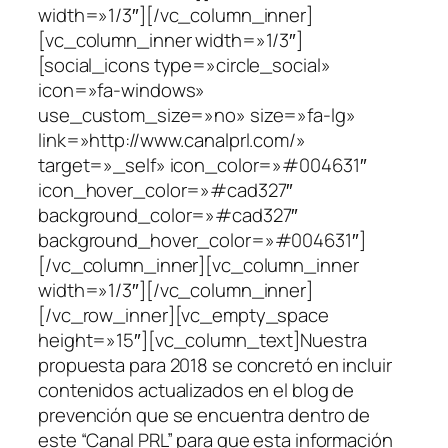
width=»1/3″][/vc_column_inner]
[vc_column_inner width=»1/3″]
[social_icons type=»circle_social»
icon=»fa-windows»
use_custom_size=»no» size=»fa-lg»
link=»http://www.canalprl.com/»
target=»_self» icon_color=»#004631″
icon_hover_color=»#cad327″
background_color=»#cad327″
background_hover_color=»#004631″]
[/vc_column_inner][vc_column_inner
width=»1/3″][/vc_column_inner]
[/vc_row_inner][vc_empty_space
height=»15″][vc_column_text]Nuestra
propuesta para 2018 se concretó en incluir
contenidos actualizados en el blog de
prevención que se encuentra dentro de
este “Canal PRL” para que esta información