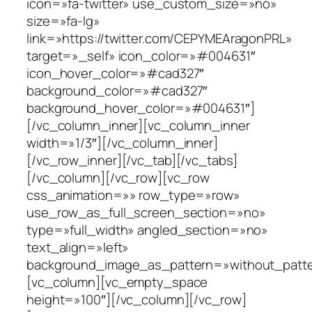
icon=»fa-twitter» use_custom_size=»no»
size=»fa-lg»
link=»https://twitter.com/CEPYMEAragonPRL»
target=»_self» icon_color=»#004631″
icon_hover_color=»#cad327″
background_color=»#cad327″
background_hover_color=»#004631″]
[/vc_column_inner][vc_column_inner
width=»1/3″][/vc_column_inner]
[/vc_row_inner][/vc_tab][/vc_tabs]
[/vc_column][/vc_row][vc_row
css_animation=»» row_type=»row»
use_row_as_full_screen_section=»no»
type=»full_width» angled_section=»no»
text_align=»left»
background_image_as_pattern=»without_patte
[vc_column][vc_empty_space
height=»100″][/vc_column][/vc_row]