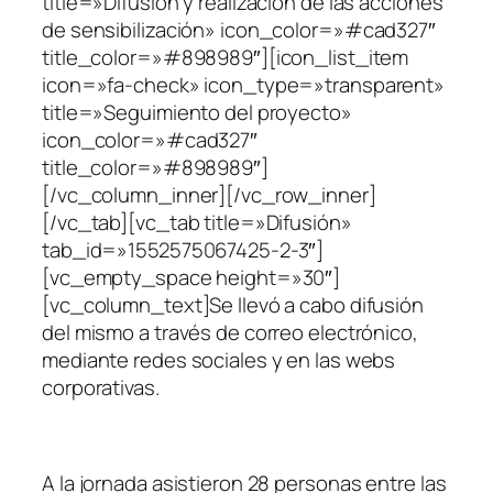
title=»Difusión y realización de las acciones
de sensibilización» icon_color=»#cad327″
title_color=»#898989″][icon_list_item
icon=»fa-check» icon_type=»transparent»
title=»Seguimiento del proyecto»
icon_color=»#cad327″
title_color=»#898989″]
[/vc_column_inner][/vc_row_inner]
[/vc_tab][vc_tab title=»Difusión»
tab_id=»1552575067425-2-3″]
[vc_empty_space height=»30″]
[vc_column_text]Se llevó a cabo difusión
del mismo a través de correo electrónico,
mediante redes sociales y en las webs
corporativas.
A la jornada asistieron 28 personas entre las