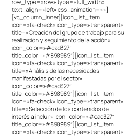
row_type=»row» type=»full_width»
text_align=»left» css_animation=»»]
[vc_column_inner][icon_list_item
icon=»fa-check» icon_type=»transparent»
title=»Creación del grupo de trabajo para su
realización y seguimiento de la acción»
icon_color=»#cad327″
title_color=»#898989″][icon_list_item
icon=»fa-check» icon_type=»transparent»
title=»Análisis de las necesidades
manifestadas por el sector»
icon_color=»#cad327″
title_color=»#898989″][icon_list_item
icon=»fa-check» icon_type=»transparent»
title=»Selección de los contenidos de
interés a incluir» icon_color=»#cad327″
title_color=»#898989″][icon_list_item
icon=»fa-check» icon_type=»transparent»