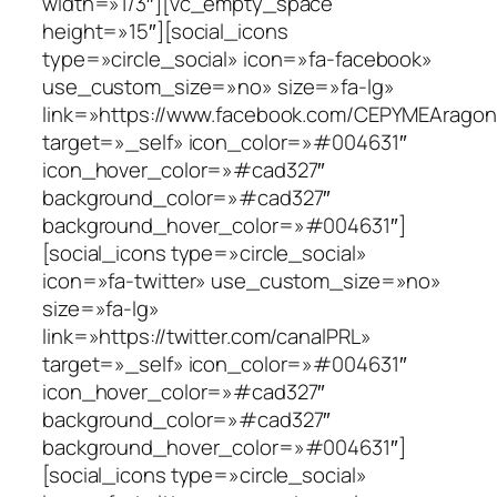
width=»1/3″][vc_empty_space
height=»15″][social_icons
type=»circle_social» icon=»fa-facebook»
use_custom_size=»no» size=»fa-lg»
link=»https://www.facebook.com/CEPYMEAragon
target=»_self» icon_color=»#004631″
icon_hover_color=»#cad327″
background_color=»#cad327″
background_hover_color=»#004631″]
[social_icons type=»circle_social»
icon=»fa-twitter» use_custom_size=»no»
size=»fa-lg»
link=»https://twitter.com/canalPRL»
target=»_self» icon_color=»#004631″
icon_hover_color=»#cad327″
background_color=»#cad327″
background_hover_color=»#004631″]
[social_icons type=»circle_social»