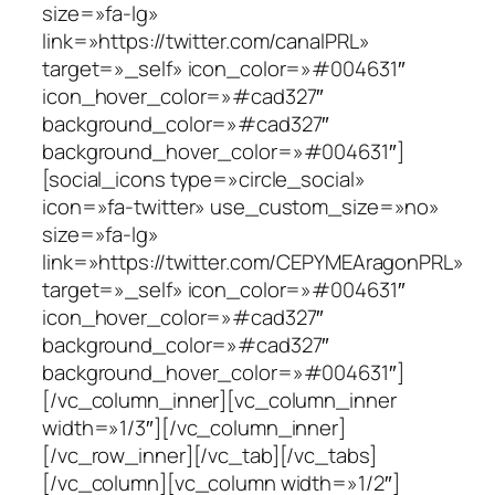
size=»fa-lg»
link=»https://twitter.com/canalPRL»
target=»_self» icon_color=»#004631″
icon_hover_color=»#cad327″
background_color=»#cad327″
background_hover_color=»#004631″]
[social_icons type=»circle_social»
icon=»fa-twitter» use_custom_size=»no»
size=»fa-lg»
link=»https://twitter.com/CEPYMEAragonPRL»
target=»_self» icon_color=»#004631″
icon_hover_color=»#cad327″
background_color=»#cad327″
background_hover_color=»#004631″]
[/vc_column_inner][vc_column_inner
width=»1/3″][/vc_column_inner]
[/vc_row_inner][/vc_tab][/vc_tabs]
[/vc_column][vc_column width=»1/2″]