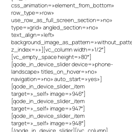
css_animation=»element_from_bottom»
row_type=»row»
use_row_as_full_screen_section=»no»
type=»grid» angled_section=»no»
text_align=»left»
background_image_as_pattern=»without_patt
z_index=»»][vc_column width=»1/2″]
[vc_empty_space height=»80″]
[qode_in_device_slider device=»phone-
landscape» titles_on_hover=»no»
navigation=»no» auto_start=»yes»]
[qode_in_device_slider_item
target=»_self» image=»946″]
[qode_in_device_slider_item
target=»_self» image=»947″]
[qode_in_device_slider_item
target=»_self» image=»948″]
[/qode_in_device_slider][/vc_column]