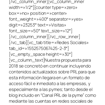
[/vc_column_inner][vc_column_inner
width=»1/2″][counter type=»zero»
box=»no» position=»center»
font_weight=»400″ separator=»yes»
digit=»23253″ text=»Visitas»
font_size=»50″ text_size=»12″]
[/vc_column_inner][/vc_row_inner]
[/vc_tab][vc_tab title=»Redes Sociales»
tab_id=»1552575067425-2-3″]
[vc_empty_space height=»30″]
[vc_column_text]Nuestra propuesta para
2018 se concretó en continuar incluyendo
contenidos actualizados sobre PRL para que
esta información llegara en un formato de
acceso fácil e inmediato a las empresas, y
especialmente a las pymes; tanto desde el
blog incluido en “Canal PRL de la pyme” como
mediante las cuentas en redes sociales de