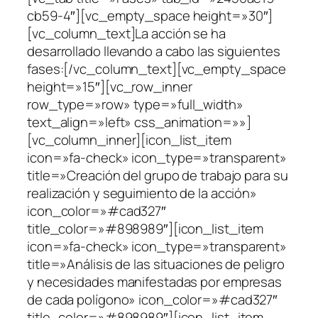
cb59-4″][vc_empty_space height=»30″]
[vc_column_text]La acción se ha
desarrollado llevando a cabo las siguientes
fases:[/vc_column_text][vc_empty_space
height=»15″][vc_row_inner
row_type=»row» type=»full_width»
text_align=»left» css_animation=»»]
[vc_column_inner][icon_list_item
icon=»fa-check» icon_type=»transparent»
title=»Creación del grupo de trabajo para su
realización y seguimiento de la acción»
icon_color=»#cad327″
title_color=»#898989″][icon_list_item
icon=»fa-check» icon_type=»transparent»
title=»Análisis de las situaciones de peligro
y necesidades manifestadas por empresas
de cada polígono» icon_color=»#cad327″
title_color=»#898989″][icon_list_item