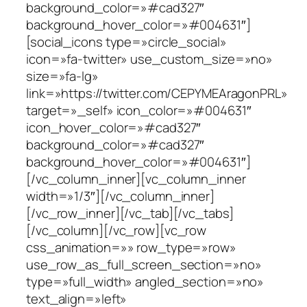
background_color=»#cad327″
background_hover_color=»#004631″]
[social_icons type=»circle_social»
icon=»fa-twitter» use_custom_size=»no»
size=»fa-lg»
link=»https://twitter.com/CEPYMEAragonPRL»
target=»_self» icon_color=»#004631″
icon_hover_color=»#cad327″
background_color=»#cad327″
background_hover_color=»#004631″]
[/vc_column_inner][vc_column_inner
width=»1/3″][/vc_column_inner]
[/vc_row_inner][/vc_tab][/vc_tabs]
[/vc_column][/vc_row][vc_row
css_animation=»» row_type=»row»
use_row_as_full_screen_section=»no»
type=»full_width» angled_section=»no»
text_align=»left»