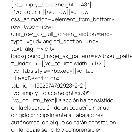
[vc_empty_space height=»48″]
[/vc_column][/vc_row][vc_row
css_animation=»element_from_bottom»
row_type=»row»
use_row_as_full_screen_section=»no»
type=»grid» angled_section=»no»
text_align=»left»
background_image_as_pattern=»without_patt
z_index=»»][vc_column width=»1/2″]
[vc_tabs style=»boxed»][vc_tab
title=»Descripción»
tab_id=»1552574792928-2-2″]
[vc_empty_space height=»30″]
[vc_column_text]La acción ha consistido
en la elaboración de un pequeño manual
dirigido principalmente a trabajadores
autónomos, en el que se harán constar, en
un lenguaje sencillo y comprensible: