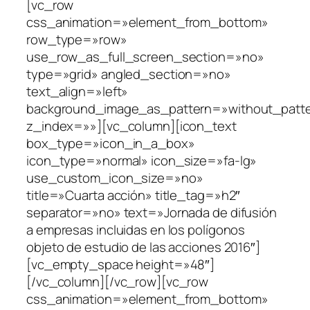
[vc_row
css_animation=»element_from_bottom»
row_type=»row»
use_row_as_full_screen_section=»no»
type=»grid» angled_section=»no»
text_align=»left»
background_image_as_pattern=»without_patt
z_index=»»][vc_column][icon_text
box_type=»icon_in_a_box»
icon_type=»normal» icon_size=»fa-lg»
use_custom_icon_size=»no»
title=»Cuarta acción» title_tag=»h2″
separator=»no» text=»Jornada de difusión
a empresas incluidas en los polígonos
objeto de estudio de las acciones 2016″]
[vc_empty_space height=»48″]
[/vc_column][/vc_row][vc_row
css_animation=»element_from_bottom»