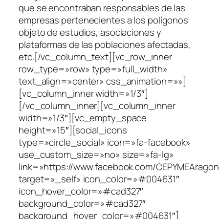
que se encontraban responsables de las
empresas pertenecientes a los polígonos
objeto de estudios, asociaciones y
plataformas de las poblaciones afectadas,
etc.[/vc_column_text][vc_row_inner
row_type=»row» type=»full_width»
text_align=»center» css_animation=»»]
[vc_column_inner width=»1/3″]
[/vc_column_inner][vc_column_inner
width=»1/3″][vc_empty_space
height=»15″][social_icons
type=»circle_social» icon=»fa-facebook»
use_custom_size=»no» size=»fa-lg»
link=»https://www.facebook.com/CEPYMEAragon
target=»_self» icon_color=»#004631″
icon_hover_color=»#cad327″
background_color=»#cad327″
background_hover_color=»#004631″]