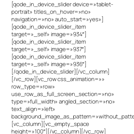
[qode_in_device_slider device=»tablet-
portrait» titles_on_hover=»no»
navigation=»no» auto_start=»yes»]
[qode_in_device_slider_item
target=»_self» image=»934″]
[qode_in_device_slider_item
target=»_self» image=»937″]
[qode_in_device_slider_item
target=»_self» image=»936″]
[/qode_in_device_slider][/vc_column]
[/vc_row][vc_row css_animation=»»
row_type=»row»
use_row_as_full_screen_section=»no»
type=»full_width» angled_section=»no»
text_align=»left»
background_image_as_pattern=»without_patte
[vc_column][vc_empty_space
height=»100″][/vc_column][/vc_row]