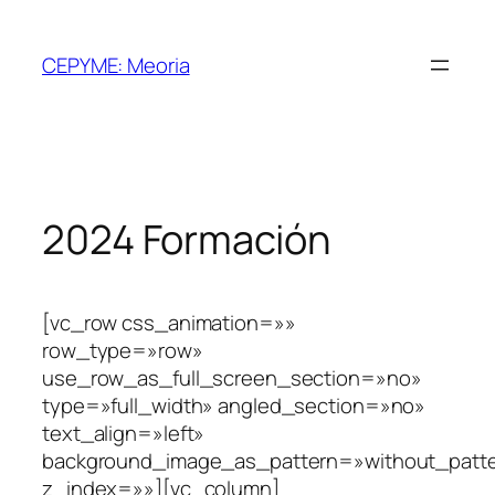
Saltar
al
CEPYME: Meoria
contenido
2024 Formación
[vc_row css_animation=»»
row_type=»row»
use_row_as_full_screen_section=»no»
type=»full_width» angled_section=»no»
text_align=»left»
background_image_as_pattern=»without_patt
z_index=»»][vc_column]