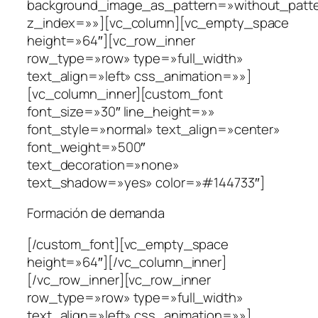
background_image_as_pattern=»without_patt
z_index=»»][vc_column][vc_empty_space
height=»64″][vc_row_inner
row_type=»row» type=»full_width»
text_align=»left» css_animation=»»]
[vc_column_inner][custom_font
font_size=»30″ line_height=»»
font_style=»normal» text_align=»center»
font_weight=»500″
text_decoration=»none»
text_shadow=»yes» color=»#144733″]
Formación de demanda
[/custom_font][vc_empty_space
height=»64″][/vc_column_inner]
[/vc_row_inner][vc_row_inner
row_type=»row» type=»full_width»
text_align=»left» css_animation=»»]