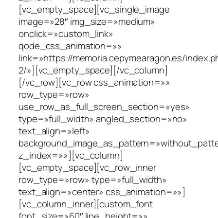
[vc_empty_space][vc_single_image
image=»28″ img_size=»medium»
onclick=»custom_link»
qode_css_animation=»»
link=»https://memoria.cepymearagon.es/index.p
2/»][vc_empty_space][/vc_column]
[/vc_row][vc_row css_animation=»»
row_type=»row»
use_row_as_full_screen_section=»yes»
type=»full_width» angled_section=»no»
text_align=»left»
background_image_as_pattern=»without_patt
z_index=»»][vc_column]
[vc_empty_space][vc_row_inner
row_type=»row» type=»full_width»
text_align=»center» css_animation=»»]
[vc_column_inner][custom_font
font_size=»60″ line_height=»»