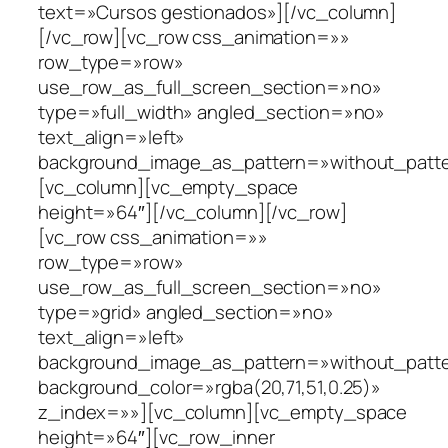
text=»Cursos gestionados»][/vc_column]
[/vc_row][vc_row css_animation=»»
row_type=»row»
use_row_as_full_screen_section=»no»
type=»full_width» angled_section=»no»
text_align=»left»
background_image_as_pattern=»without_patte
[vc_column][vc_empty_space
height=»64″][/vc_column][/vc_row]
[vc_row css_animation=»»
row_type=»row»
use_row_as_full_screen_section=»no»
type=»grid» angled_section=»no»
text_align=»left»
background_image_as_pattern=»without_patt
background_color=»rgba(20,71,51,0.25)»
z_index=»»][vc_column][vc_empty_space
height=»64″][vc_row_inner