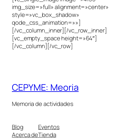
img_size=»full» alignment=»center»
style=»vc_box_shadow»
qode_css_animation=»»]
[/vc_column_inner][/vc_row_inner]
[vc_empty_space height=»64″]
[/vc_column][/vc_row]
CEPYME: Meoria
Memoria de actividades
Blog
Eventos
Acerca de
Tienda