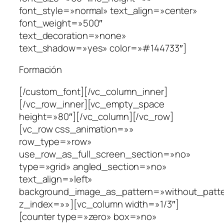
font_style=»normal» text_align=»center»
font_weight=»500″
text_decoration=»none»
text_shadow=»yes» color=»#144733″]
Formación
[/custom_font][/vc_column_inner]
[/vc_row_inner][vc_empty_space
height=»80″][/vc_column][/vc_row]
[vc_row css_animation=»»
row_type=»row»
use_row_as_full_screen_section=»no»
type=»grid» angled_section=»no»
text_align=»left»
background_image_as_pattern=»without_patt
z_index=»»][vc_column width=»1/3″]
[counter type=»zero» box=»no»